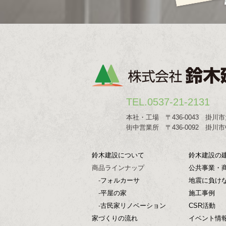
TEL.0537-21-2131
本社・工場 〒436-0043 掛川市
街中営業所 〒436-0092 掛川市中
鈴木建設について
鈴木建設の
商品ラインナップ
公共事業・
-
フォルカーサ
地震に負け
-
平屋の家
施工事例
-
古民家リノベーション
CSR活動
家づくりの流れ
イベント情