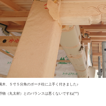
腕木、５寸５分角のポーチ柱に上手く付きました♪
野物（丸太材）とのバランスは悪くないですね(^^)