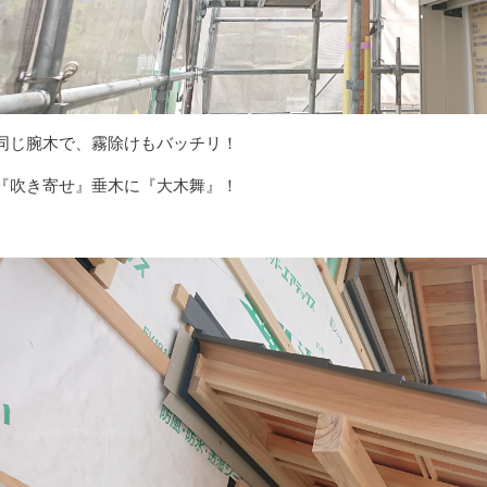
同じ腕木で、霧除けもバッチリ！
『吹き寄せ』垂木に『大木舞』！