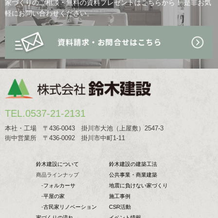
家づくりのご相談・無料の資料プレゼントはこちらから！
是非お気
軽にお問い合わせください。
TEL.0537-21-2131
本社・工場 〒436-0043 掛川市大池（上屋敷）2547-3
街中営業所 〒436-0092 掛川市中町1-11
鈴木建設について
鈴木建設の建築工法
商品ラインナップ
公共事業・商業建築
-
フォルカーサ
地震に負けない家づくり
-
平屋の家
施工事例
-
古民家リノベーション
CSR活動
家づくりの流れ
イベント情報