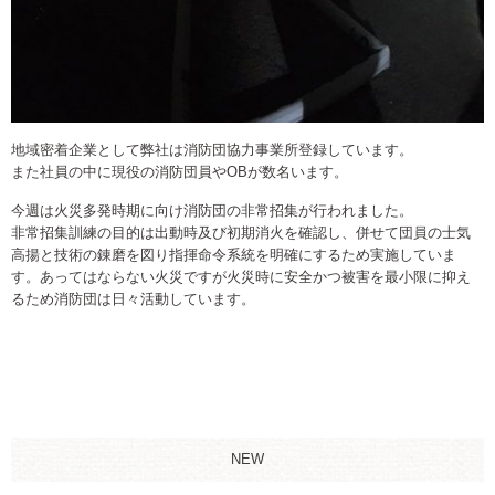
地域密着企業として弊社は消防団協力事業所登録しています。
また社員の中に現役の消防団員やOBが数名います。
今週は火災多発時期に向け消防団の非常招集が行われました。
非常招集訓練の目的は出動時及び初期消火を確認し、併せて団員の士気
高揚と技術の錬磨を図り指揮命令系統を明確にするため実施していま
す。あってはならない火災ですが火災時に安全かつ被害を最小限に抑え
るため消防団は日々活動しています。
NEW