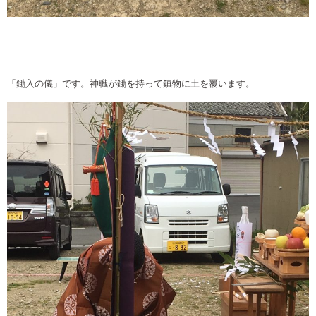
「鋤入の儀」です。神職が鋤を持って鎮物に土を覆います。