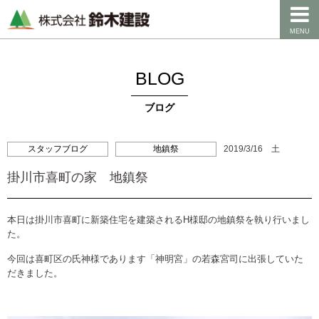
MENU
BLOG
ブログ
スタッフブログ
地鎮祭
2019/3/16 土
掛川市喜町の家 地鎮祭
本日は掛川市喜町に新築住宅を建築されるH様邸の地鎮祭を執り行いまし
た。
今回は喜町区の氏神様であります「神明宮」の若森宮司に出張していた
だきました。