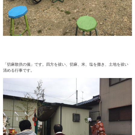
「切麻散供の儀」です。四方を祓い、切麻、米、塩を撒き、土地を祓い
清める行事です。