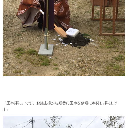
「玉串拝礼」です。お施主様から順番に玉串を祭壇に奉奠し拝礼しま
す。