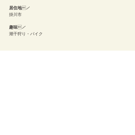
居住地
／
掛川市
趣味
／
潮干狩り・バイク