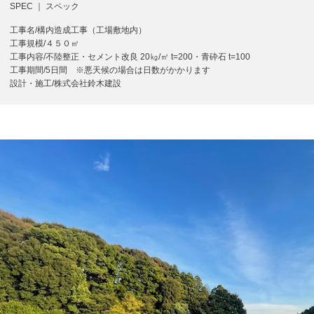
SPEC ｜ スペック
工事名/構内造成工事（工場敷地内）
工事規模/４５０㎡
工事内容/不陸整正・セメント改良 20㎏/㎡ t=200・青砕石 t=100
工事期間/5日間 ※悪天候の場合は日数がかかります
設計・施工/株式会社鈴木建設