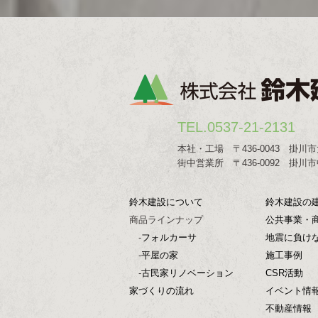
TEL.0537-21-2131
本社・工場 〒436-0043 掛川市
街中営業所 〒436-0092 掛川市中
鈴木建設について
鈴木建設の
商品ラインナップ
公共事業・
-
フォルカーサ
地震に負け
-
平屋の家
施工事例
-
古民家リノベーション
CSR活動
家づくりの流れ
イベント情
不動産情報