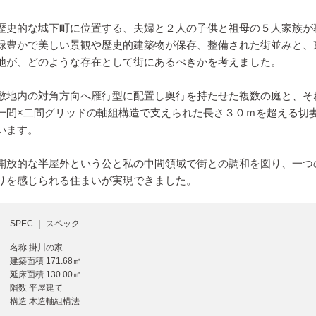
歴史的な城下町に位置する、夫婦と２人の子供と祖母の５人家族が
緑豊かで美しい景観や歴史的建築物が保存、整備された街並みと、
地が、どのような存在として街にあるべきかを考えました。
敷地内の対角方向へ雁行型に配置し奥行を持たせた複数の庭と、そ
一間×二間グリッドの軸組構造で支えられた長さ３０ｍを超える切
います。
開放的な半屋外という公と私の中間領域で街との調和を図り、一つ
りを感じられる住まいが実現できました。
SPEC ｜ スペック
名称 掛川の家
建築面積 171.68㎡
延床面積 130.00㎡
階数 平屋建て
構造 木造軸組構法