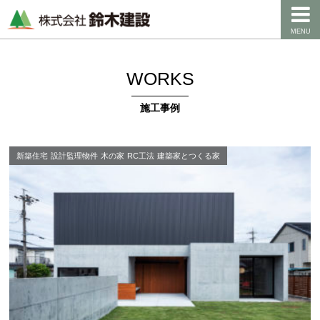
MENU
WORKS
施工事例
新築住宅
設計監理物件
木の家
RC工法
建築家とつくる家