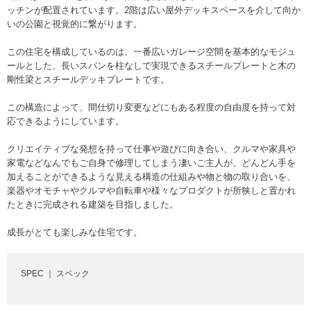
ッチンが配置されています。2階は広い屋外デッキスペースを介して向か
いの公園と視覚的に繋がります。
この住宅を構成しているのは、一番広いガレージ空間を基本的なモジュ
ールとした、長いスパンを柱なしで実現できるスチールプレートと木の
剛性梁とスチールデッキプレートです。
この構造によって、間仕切り変更などにもある程度の自由度を持って対
応できるようにしています。
クリエイティブな発想を持って仕事や遊びに向き合い、クルマや家具や
家電などなんでもご自身で修理してしまう凄いご主人が、どんどん手を
加えることができるような見える構造の仕組みや物と物の取り合いを、
楽器やオモチャやクルマや自転車や様々なプロダクトが所狭しと置かれ
たときに完成される建築を目指しました。
成長がとても楽しみな住宅です。
SPEC ｜ スペック