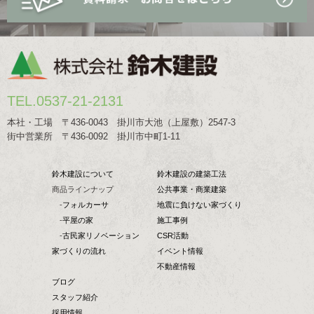
TEL.0537-21-2131
本社・工場 〒436-0043 掛川市大池（上屋敷）2547-3
街中営業所 〒436-0092 掛川市中町1-11
鈴木建設について
鈴木建設の建築工法
商品ラインナップ
公共事業・商業建築
-
フォルカーサ
地震に負けない家づくり
-
平屋の家
施工事例
-
古民家リノベーション
CSR活動
家づくりの流れ
イベント情報
不動産情報
ブログ
スタッフ紹介
採用情報